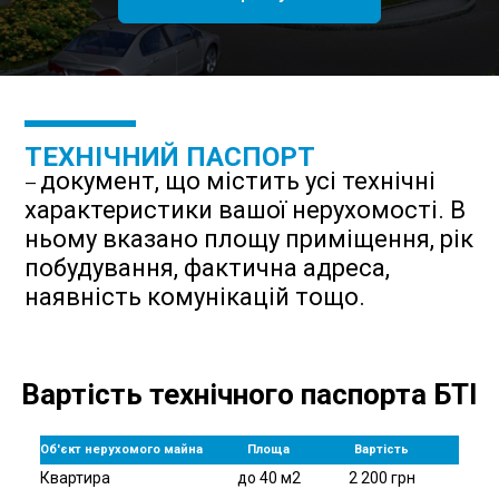
ТЕХНІЧНИЙ ПАСПОРТ
документ, що містить усі технічні
—
характеристики вашої нерухомості. В
ньому вказано площу приміщення, рік
побудування, фактична адреса,
наявність комунікацій тощо.
Вартість технічного паспорта БТІ
Об'єкт нерухомого майна
Площа
Вартість
Квартира
до 40 м2
2 200 грн