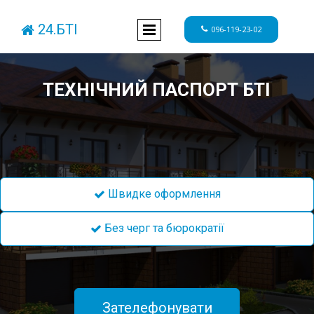
24.БТІ

096-119-23-02

ТЕХНІЧНИЙ ПАСПОРТ БТІ
Швидке оформлення

Без черг та бюрократії

Зателефонувати