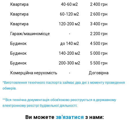
Квартира
40-60 м2
2 400 грн
Квартира
60-120 м2
2 600 грн
Квартира
120-200 м2
3 400 грн
Гараж/машиномісце
-
2 200 грн
Будинок
до 140 м2
4 500 грн
Будинок
140-200 м2
5 000 грн
Будинок
200-300 м2
5 500 грн
Комерційна нерухомість
-
Договірна
*Виготовлення технічного паспорта займає два дні з моменту проведення
обмерів.
**Вся технічна документація обов'язково реєструється в державному
електронному реєстрі будівельної діяльності.
Ви можете
зв'язатися
з нами: