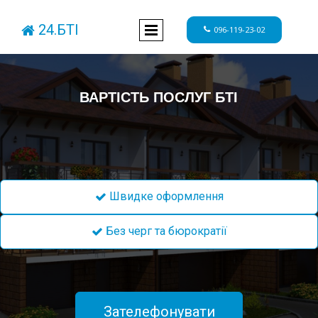
24.БТІ

096-119-23-02

ВАРТІСТЬ ПОСЛУГ БТІ
Швидке оформлення

Без черг та бюрократії

Зателефонувати