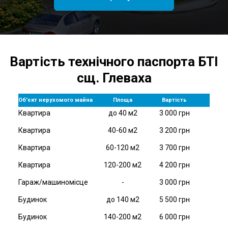
Вартість технічного паспорта БТІ
сщ. Глеваха
Об'єкт нерухомого майна
Площа
Вартість
Квартира
до 40 м2
3 000 грн
Квартира
40-60 м2
3 200 грн
Квартира
60-120 м2
3 700 грн
Квартира
120-200 м2
4 200 грн
Гараж/машиномісце
-
3 000 грн
Будинок
до 140 м2
5 500 грн
Будинок
140-200 м2
6 000 грн